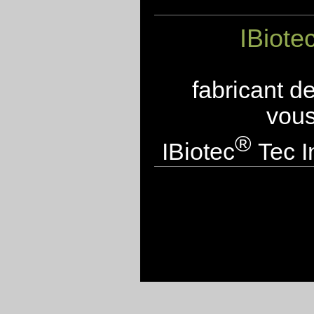
IBiote
fabricant d
vous
®
IBiotec
Tec I